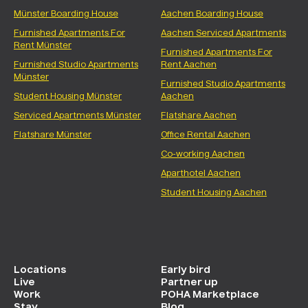
Münster Boarding House
Aachen Boarding House
Furnished Apartments For
Aachen Serviced Apartments
Rent Münster
Furnished Apartments For
Furnished Studio Apartments
Rent Aachen
Münster
Furnished Studio Apartments
Student Housing Münster
Aachen
Serviced Apartments Münster
Flatshare Aachen
Flatshare Münster
Office Rental Aachen
Co-working Aachen
Aparthotel Aachen
Student Housing Aachen
Locations
Early bird
Live
Partner up
Work
POHA Marketplace
Stay
Blog