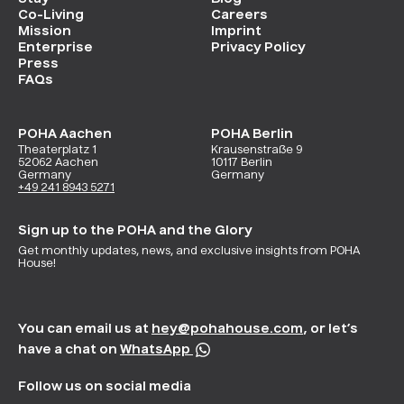
Co-Living
Careers
Mission
Imprint
Enterprise
Privacy Policy
Press
FAQs
POHA Aachen
POHA Berlin
Theaterplatz 1
Krausenstraße 9
52062 Aachen
10117 Berlin
Germany
Germany
+49 241 8943 5271
Sign up to the POHA and the Glory
Get monthly updates, news, and exclusive insights from POHA
House!
You can email us at
hey@pohahouse.com
, or let’s
have a chat on
WhatsApp
Follow us on social media