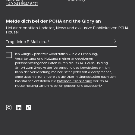
Germany
Germany
+49 241 8943 5271
Melde dich bei der POHA and the Glory an
Hol dir monatlich Updates, News und exklusive Einblicke von POHA
House!
Ich willige – jederzeit widerruflich – in die Erhebung,
Verarbeitung und Nutzung meiner angegebenen
personenbezogenen Daten durch die POHA House Holding
GmbH zum Zwecke der Versendung des Newsletters ein. Ich
kann der Verwendung meiner Daten jederzeit widersprechen,
ohne dass hierfür andere als die Übermittlungskosten nach den
Basistarifen entstehen. Die
Datenschutzerklärung
der POHA
House Holding GmbH habe ich gelesen und akzeptiert.
*