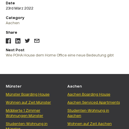
Date
23rd März 2022
Category
Aachen
Share
Facebook
LinkedIn
Twitter
Email
Next Post
Wie POHA House dem Home Office eine neue Bedeutung gibt
Münster
Aachen
Münster Boarding House
Aachen Boarding House
Wohnen auf Zeit Münster
Aachen Serviced Apartments
Möblierte 1 Zimmer
Studenten-Wohnung in
Wohnungen Münster
Aachen
Studenten-Wohnung in
Wohnen auf Zeit Aachen