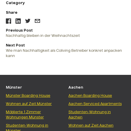
Category
Share
Facebook
LinkedIn
Twitter
Email
Previous Post
Nachhaltig bleiben in der Weihnachtszeit
Next Post
Wie man Nachhaltigkeit als Coliving Betreiber konkret anpacken
kann
Münster
Aachen
Münster Boarding House
Aachen Boarding House
Wohnen auf Zeit Münster
Aachen Serviced Apartments
Möblierte 1 Zimmer
Studenten-Wohnung in
Wohnungen Münster
Aachen
Studenten-Wohnung in
Wohnen auf Zeit Aachen