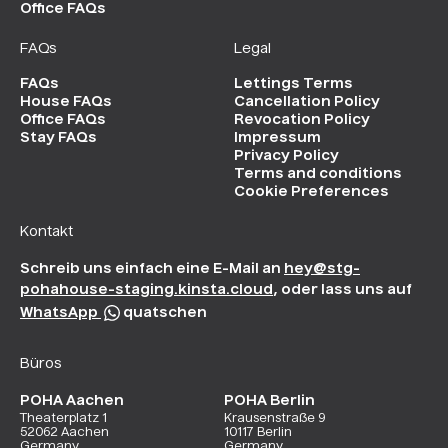
Office FAQs
FAQs
Legal
FAQs
Lettings Terms
House FAQs
Cancellation Policy
Office FAQs
Revocation Policy
Stay FAQs
Impressum
Privacy Policy
Terms and conditions
Cookie Preferences
Kontakt
Schreib uns einfach eine E-Mail an
hey@stg-
pohahouse-staging.kinsta.cloud
, oder lass uns auf
WhatsApp
quatschen
Büros
POHA Aachen
POHA Berlin
Theaterplatz 1
Krausenstraße 9
52062 Aachen
10117 Berlin
Germany
Germany