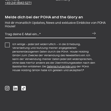
+49 241 8943 5271
Melde dich bei der POHA and the Glory an
Hol dir monatlich Updates, News und exklusive Einblicke von POHA
House!
Ich willige – jederzeit widerruflich – in die Erhebung,
Verarbeitung und Nutzung meiner angegebenen
personenbezogenen Daten durch die POHA House Holding
GmbH zum Zwecke der Versendung des Newsletters ein. Ich
kann der Verwendung meiner Daten jederzeit widersprechen,
ohne dass hierfür andere als die Übermittlungskosten nach den
Basistarifen entstehen. Die
Datenschutzerklärung
der POHA
House Holding GmbH habe ich gelesen und akzeptiert.
*