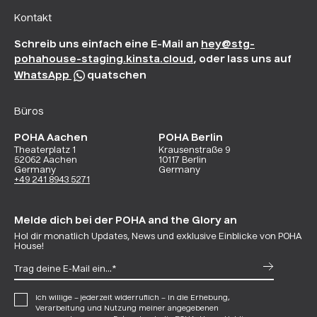
Kontakt
Schreib uns einfach eine E-Mail an
hey@stg-
pohahouse-staging.kinsta.cloud
, oder lass uns auf
WhatsApp
quatschen
Büros
POHA Aachen
POHA Berlin
Theaterplatz 1
Krausenstraße 9
52062 Aachen
10117 Berlin
Germany
Germany
+49 241 8943 5271
Melde dich bei der POHA and the Glory an
Hol dir monatlich Updates, News und exklusive Einblicke von POHA
House!
Ich willige – jederzeit widerruflich – in die Erhebung,
Verarbeitung und Nutzung meiner angegebenen